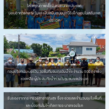
ใส่ใจคุณภาพเด็กในชุมชนเขตประเวศ
มอบอาหารกลางวันและเงินสนับสนุนมูลนิธิเด็กอ่อนในสลัมเขต
ประเวศ
ในช่วงหน้าฝนนี้ บริษัท นัมเบอร์วันเฮ้าส์ซิ่ง ดิเวลลอปเม้นท์ จำกัด
ใส่ใจในสุขภาพและความปลอดภัยของลูกบ้านในโครงการ THE
ONE life bangna โดยได้จัดทำโครงการฉีดพ่นควันกำจัดยุง
อย่างต่อเนื่อง เพื่อป้องกันการแพร่ระบาดของโรคที่มียุงเป็นพาหะ
กลุ่มบริษัทนัมเบอร์วัน ลงพื้นที่มอบถุงปันน้ำใจ จำนวน 500 ถุง เพื่อ
เช่น ไข้เลือดออก ซึ่งเป็นโรคร้ายแรงที่พบได้บ่อยในช่วงหน้าฝน
ช่วยเหลือ ผู้ประสบภัยน้ำท่วมในชุมชนเขตประเวศ
การฉีดพ่นกำจัดยุงในโครงการนั้นดำเนินการโดยทีมงานมืออาชีพ
ที่มีความเชี่ยวชาญในการใช้สารเคมีที่ปลอดภัยและได้รับการ
รับรองจากกระทรวงสาธารณสุข ซึ่งจะช่วยลดจำนวนยุงในพื้นที่
และป้องกันไม่ให้เกิดการระบาดของโรค