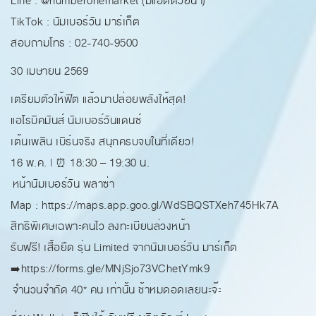
Line : @numberonemarket (มีแอดด้วยน้า)
TikTok : นัมเบอร์วัน มาร์เก็ต
สอบถามโทร : 02-740-9500
30 เมษายน 2569
เตรียมตัวให้ฟิต แล้วมาปล่อยพลังให้สุด!
แอโรบิคมันส์ นัมเบอร์วันแดนซ์
เต้นเพลิน เบิร์นจริง สนุกครบจบในที่เดียว!
16 พ.ค. | ⏰ 18:30 – 19:30 น.
หน้านัมเบอร์วัน พลาซ่า
Map : https://maps.app.goo.gl/WdSBQSTXeh745Hk7A
สิทธิพิเศษเฉพาะคนไว ลงทะเบียนล่วงหน้า
รับฟรี! เสื้อยืด รุ่น Limited จากนัมเบอร์วัน มาร์เก็ต
➡️https://forms.gle/MNjSjo73VChetYmk9
จำนวนจำกัด 40* คน เท่านั้น ช้าหมดอดเลยนะจ๊ะ