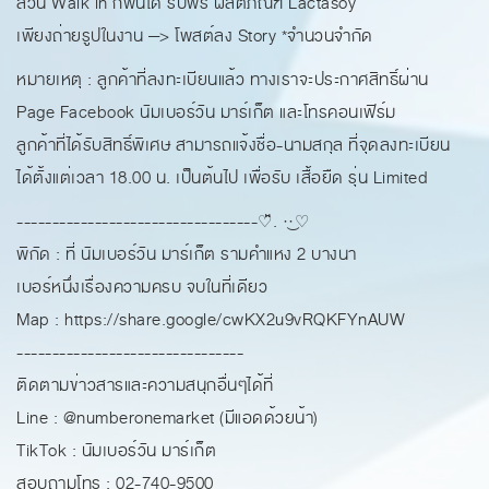
ส่วน Walk in ก็ฟินได้ รับฟรี ผลิตภัณฑ์ Lactasoy
เพียงถ่ายรูปในงาน —> โพสต์ลง Story *จำนวนจำกัด
หมายเหตุ : ลูกค้าที่ลงทะเบียนแล้ว ทางเราจะประกาศสิทธิ์ผ่าน
Page Facebook นัมเบอร์วัน มาร์เก็ต และโทรคอนเฟิร์ม
ลูกค้าที่ได้รับสิทธิ์พิเศษ สามารถแจ้งชื่อ-นามสกุล ที่จุดลงทะเบียน
ได้ตั้งแต่เวลา 18.00 น. เป็นต้นไป เพื่อรับ เสื้อยืด รุ่น Limited
----------------------------------♡̆̈. ·͜·♡
พิกัด : ที่ นัมเบอร์วัน มาร์เก็ต รามคำแหง 2 บางนา
เบอร์หนึ่งเรื่องความครบ จบในที่เดียว
Map : https://share.google/cwKX2u9vRQKFYnAUW
--------------------------------
ติดตามข่าวสารและความสนุกอื่นๆได้ที่
Line : @numberonemarket (มีแอดด้วยน้า)
TikTok : นัมเบอร์วัน มาร์เก็ต
สอบถามโทร : 02-740-9500