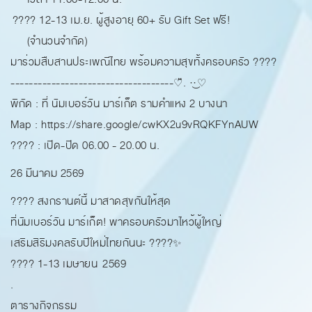
???? 12-13 เม.ย. ผู้สูงอายุ 60+ รับ Gift Set ฟรี!
(จำนวนจำกัด)
มาร่วมสืบสานประเพณีไทย พร้อมความสุขทั้งครอบครัว ????
------------------------------------♡̆̈. ·͜·♡
พิกัด : ที่ นัมเบอร์วัน มาร์เก็ต รามคำแหง 2 บางนา
Map : https://share.google/cwKX2u9vRQKFYnAUW
????️ : เปิด-ปิด 06.00 - 20.00 น.
26 มีนาคม 2569
???? สงกรานต์นี้ มาสาดสุขกันให้สุด
ที่นัมเบอร์วัน มาร์เก็ต! พาครอบครัวมาไหว้ผู้ใหญ่
เสริมสิริมงคลรับปีใหม่ไทยกันนะ ????✨
???? 1-13 เมษายน 2569
.
ตารางกิจกรรม